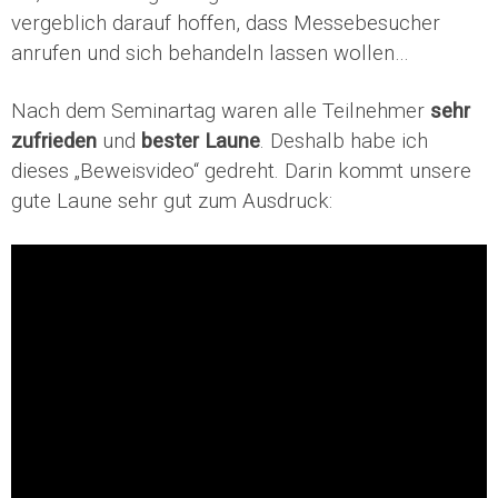
vergeblich darauf hoffen, dass Messebesucher
anrufen und sich behandeln lassen wollen…
Nach dem Seminartag waren alle Teilnehmer
sehr
zufrieden
und
bester Laune
. Deshalb habe ich
dieses „Beweisvideo“ gedreht. Darin kommt unsere
gute Laune sehr gut zum Ausdruck: