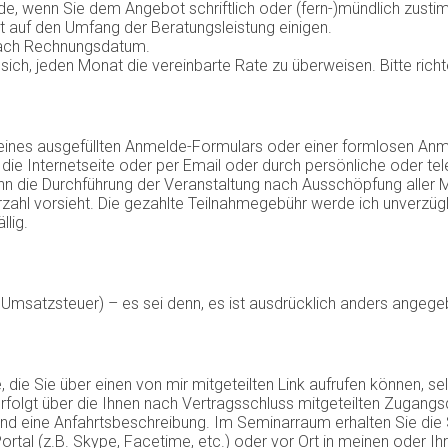
de, wenn Sie dem Angebot schriftlich oder (fern-)mündlich zust
kt auf den Umfang der Beratungsleistung einigen.
 nach Rechnungsdatum.
sich, jeden Monat die vereinbarte Rate zu überweisen. Bitte richt
nes ausgefüllten Anmelde-Formulars oder einer formlosen An
e Internetseite oder per Email oder durch persönliche oder te
inn die Durchführung der Veranstaltung nach Ausschöpfung aller
ahl vorsieht. Die gezahlte Teilnahmegebühr werde ich unverzügl
lig.
er Umsatzsteuer) – es sei denn, es ist ausdrücklich anders angege
die Sie über einen von mir mitgeteilten Link aufrufen können, sel
erfolgt über die Ihnen nach Vertragsschluss mitgeteilten Zugan
nd eine Anfahrtsbeschreibung. Im Seminarraum erhalten Sie die
-Portal (z.B. Skype, Facetime, etc.) oder vor Ort in meinen oder