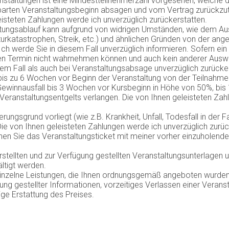
nstaltungen ist eine Mindestteilnehmerzahl vorgesehen, welche d
barten Veranstaltungsbeginn absagen und vom Vertrag zurückzut
eisteten Zahlungen werde ich unverzüglich zurückerstatten.
tungsablauf kann aufgrund von widrigen Umständen, wie dem Au
turkatastrophen, Streik, etc.) und ähnlichen Gründen von der an
Ich werde Sie in diesem Fall unverzüglich informieren. Sofern e
n Termin nicht wahrnehmen können und auch kein anderer Auswei
sem Fall als auch bei Veranstaltungsabsage unverzüglich zurücker
s zu 6 Wochen vor Beginn der Veranstaltung von der Teilnahme ko
winnausfall bis 3 Wochen vor Kursbeginn in Höhe von 50%, bis
eranstaltungsentgelts verlangen. Die von Ihnen geleisteten Zah
rungsgrund vorliegt (wie z.B. Krankheit, Unfall, Todesfall in der
Die von Ihnen geleisteten Zahlungen werde ich unverzüglich zurüc
en Sie das Veranstaltungsticket mit meiner vorher einzuholend
rstellten und zur Verfügung gestellten Veranstaltungsunterlagen 
ltigt werden.
zelne Leistungen, die Ihnen ordnungsgemäß angeboten wurden, n
ng gestellter Informationen, vorzeitiges Verlassen einer Vera
ige Erstattung des Preises.