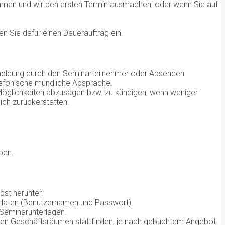
immen und wir den ersten Termin ausmachen, oder wenn Sie auf
en Sie dafür einen Dauerauftrag ein.
meldung durch den Seminarteilnehmer oder Absenden
lefonische mündliche Absprache.
 Möglichkeiten abzusagen bzw. zu kündigen, wenn weniger
ich zurückerstatten.
ben.
bst herunter.
gsdaten (Benutzernamen und Passwort).
 Seminarunterlagen.
 Ihren Geschäftsräumen stattfinden, je nach gebuchtem Angebot.