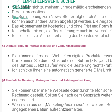
EMPFEHLENSWERTE BÜCHER
KONTAKT
Sie können sich zu meinem unregelmäßig erscheinenden E
Produktpromotionen.
Die Registrierung zum Newsletter erfolgt durch Ausfüllen
können auch andere Daten abgefragt werden. Die Angaben
Das Abonnement ist kostenlos und ohne Frist und Form fr
Ich behalte mir vor, die Registrierung – auch im Nachhine
Ich bin nicht zur Aufrechterhaltung des Dienstes verpflicht
§3 Digitale Produkte: Vertragsschluss und Zahlungsabwicklung
Sie können auf meinen Webseiten digitale Produkte erwerb
Dort können Sie durch Klick auf einen Button (z.B. „Jetzt
des Buttons „Jetzt kaufen“ wird die Bestellung rechtskräft
Ich schicke Ihnen eine automatisch generierte E-Mail, m
§4 Persönliche Beratung: Vertragsschluss und Zahlungsabwicklung
Sie können über meine Webseite oder durch telefonische
Rechnung gestellt. Sollten Sie nach dem Gespräch weiter
angerechnet.
Wenn sich aus der „Marketing-Anamnese“ ein weiterer Bedar
angegebenen Datum aufrechtzuerhalten.