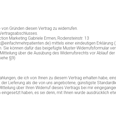
 von Gründen diesen Vertrag zu widerrufen.
 Vertragsabschlusses.
tion Marketing Gabriele Ermen, Rodensteinstr. 13
einfachmehrpatienten.de) mittels einer eindeutigen Erklärung (z.
ren. Sie können dafür das beigefügte Muster-Widerrufsformular ve
e Mitteilung über die Ausübung des Widerrufsrechts vor Ablauf der
siehe §9)
ahlungen, die ich von Ihnen zu diesem Vertrag erhalten habe, ein
t der Lieferung als die von uns angebotene, günstigste Standardl
tteilung über Ihren Widerruf dieses Vertrags bei mir eingegange
on eingesetzt haben, es sei denn, mit Ihnen wurde ausdrücklich e