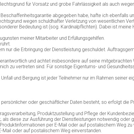
echtsgrund für Vorsatz und grobe Fahrlässigkeit als auch wege
e Beschaffenheitsgarantie abgegeben habe, hafte ich ebenfalls u
echtsgrund wegen schuldhafter Verletzung von wesentlichen Vert
derer Bedeutung ist (sog. Kardinalpflichten). Dabei ist meine Ha
unsten meiner Mitarbeiter und Erfüllungsgehilfen.
ührt.
dern nur die Erbringung der Dienstleistung geschuldet. Auftragsg
t verantwortlich und achtet insbesondere auf seine mitgebrachten
h mich zu vertreten sind. Für sonstige Eigentums- und Gesundhei
 Unfall und Bergung ist jeder Teilnehmer nur im Rahmen seiner ei
persönlicher oder geschäftlicher Daten besteht, so erfolgt die 
ragsverarbeitung, Produktzustellung und Pflege der Kundenbezie
 als diese zur Ausführung der Dienstleistungen notwendig oder g
 Produktinformationen per E-Mail oder auf postalischem Weg zu 
E-Mail oder auf postalischem Weg einverstanden.