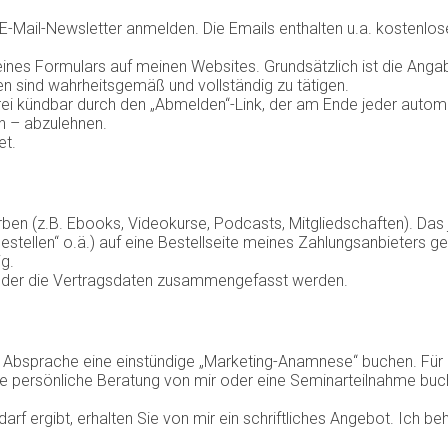
-Mail-Newsletter anmelden. Die Emails enthalten u.a. kostenlo
 eines Formulars auf meinen Websites. Grundsätzlich ist die Anga
 sind wahrheitsgemäß und vollständig zu tätigen.
ei kündbar durch den „Abmelden“-Link, der am Ende jeder automa
in – abzulehnen.
et.
en (z.B. Ebooks, Videokurse, Podcasts, Mitgliedschaften). Das j
 bestellen“ o.ä.) auf eine Bestellseite meines Zahlungsanbieters
ig.
it der die Vertragsdaten zusammengefasst werden.
 Absprache eine einstündige „Marketing-Anamnese“ buchen. Für 
e persönliche Beratung von mir oder eine Seminarteilnahme buch
f ergibt, erhalten Sie von mir ein schriftliches Angebot. Ich b