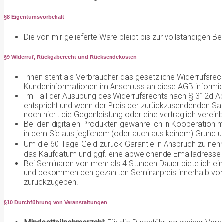
§8 Eigentumsvorbehalt
Die von mir gelieferte Ware bleibt bis zur vollständigen 
§9 Widerruf, Rückgaberecht und Rücksendekosten
Ihnen steht als Verbraucher das gesetzliche Widerrufsrec
Kundeninformationen im Anschluss an diese AGB informie
Im Fall der Ausübung des Widerrufsrechts nach § 312d Ab
entspricht und wenn der Preis der zurückzusendenden Sac
noch nicht die Gegenleistung oder eine vertraglich verei
Bei den digitalen Produkten gewähre ich in Kooperation 
in dem Sie aus jeglichem (oder auch aus keinem) Grund um
Um die 60-Tage-Geld-zurück-Garantie in Anspruch zu nehm
das Kaufdatum und ggf. eine abweichende Emailadresse a
Bei Seminaren von mehr als 4 Stunden Dauer biete ich ein
und bekommen den gezahlten Seminarpreis innerhalb von 
zurückzugeben.
§10 Durchführung von Veranstaltungen