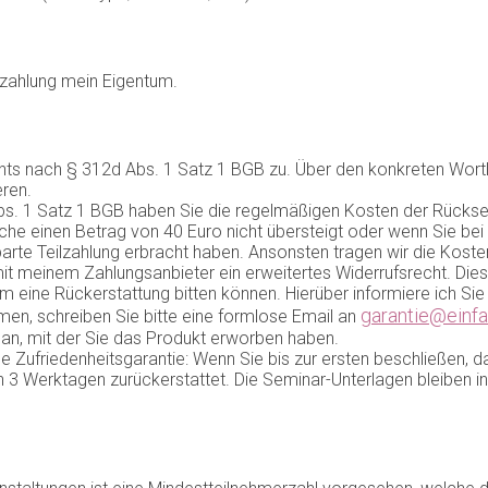
Bezahlung mein Eigentum.
hts nach § 312d Abs. 1 Satz 1 BGB zu. Über den konkreten Wortl
ren.
s. 1 Satz 1 BGB haben Sie die regelmäßigen Kosten der Rücksend
he einen Betrag von 40 Euro nicht übersteigt oder wenn Sie be
nbarte Teilzahlung erbracht haben. Ansonsten tragen wir die Kos
mit meinem Zahlungsanbieter ein erweitertes Widerrufsrecht. Die
 eine Rückerstattung bitten können. Hierüber informiere ich Sie 
garantie@einf
en, schreiben Sie bitte eine formlose Email an
n, mit der Sie das Produkt erworben haben.
e Zufriedenheitsgarantie: Wenn Sie bis zur ersten beschließen, d
3 Werktagen zurückerstattet. Die Seminar-Unterlagen bleiben in