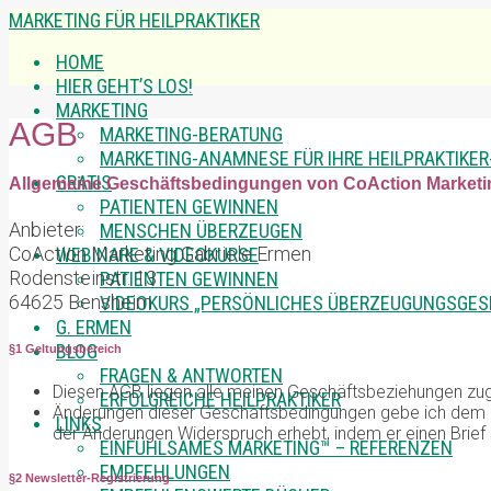
MARKETING FÜR HEILPRAKTIKER
HOME
HIER GEHT’S LOS!
MARKETING
AGB
MARKETING-BERATUNG
MARKETING-ANAMNESE FÜR IHRE HEILPRAKTIKER
GRATIS
Allgemeine Geschäftsbedingungen von CoAction Marketi
PATIENTEN GEWINNEN
Anbieter:
MENSCHEN ÜBERZEUGEN
CoAction Marketing Gabriele Ermen
WEBINARE & VIDEOKURSE
Rodensteinstr. 13
PATIENTEN GEWINNEN
64625 Bensheim
VIDEOKURS „PERSÖNLICHES ÜBERZEUGUNGSGES
G. ERMEN
BLOG
§1 Geltungsbereich
FRAGEN & ANTWORTEN
Diesen AGB liegen alle meinen Geschäftsbeziehungen zu
ERFOLGREICHE HEILPRAKTIKER
Änderungen dieser Geschäftsbedingungen gebe ich dem Kun
LINKS
der Änderungen Widerspruch erhebt, indem er einen Brief
EINFÜHLSAMES MARKETING™ – REFERENZEN
EMPFEHLUNGEN
§2 Newsletter-Registrierung