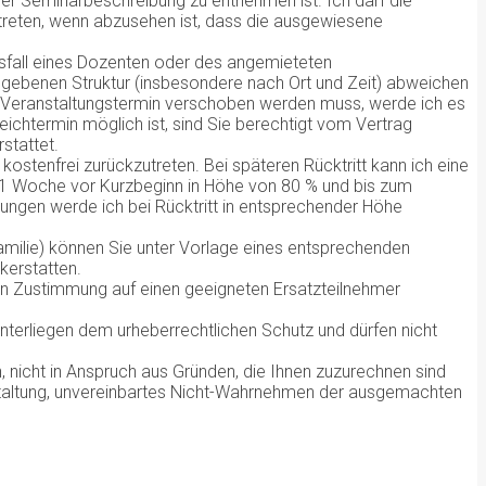
er Seminarbeschreibung zu entnehmen ist. Ich darf die
reten, wenn abzusehen ist, dass die ausgewiesene
sfall eines Dozenten oder des angemieteten
gegebenen Struktur (insbesondere nach Ort und Zeit) abweichen
in Veranstaltungstermin verschoben werden muss, werde ich es
chtermin möglich ist, sind Sie berechtigt vom Vertrag
stattet.
stenfrei zurückzutreten. Bei späteren Rücktritt kann ich eine
 1 Woche vor Kurzbeginn in Höhe von 80 % und bis zum
lungen werde ich bei Rücktritt in entsprechender Höhe
 Familie) können Sie unter Vorlage eines entsprechenden
kerstatten.
en Zustimmung auf einen geeigneten Ersatzteilnehmer
unterliegen dem urheberrechtlichen Schutz und dürfen nicht
icht in Anspruch aus Gründen, die Ihnen zuzurechnen sind
nstaltung, unvereinbartes Nicht-Wahrnehmen der ausgemachten