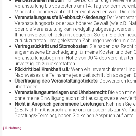
Mindestteilnehmerzahl:
Für die Durchführung meiner Vera
Veranstaltung bis spätestens am 14. Tag vor dem verein
Mindestteilnehmerzahl nicht erreicht werden wird. Die gel
Veranstaltungsausfall/-abbruch/-änderung:
Der Veranstal
Veranstaltungsorts oder aus höherer Gewalt (wie z.B. Na
oder die Veranstaltung kann endgültig abgesagt werden. 
Ihnen unverzüglich bekannt gegeben. Sofern Sie den neue
zurückzutreten. Ihre geleisteten Zahlungen werden in die
Vertragsrücktritt und Stornokosten:
Sie haben das Recht bi
angemessene Entschädigung für meine Kosten und den Ge
Veranstaltungsbeginn in Höhe von 90 % des vereinbarten V
unverzüglich zurückerstatten.
Rücktritt bei Krankheit u.ä.
: Wenn ein unverschuldeter Hinde
Nachweises die Teilnahme jederzeit schriftlich absagen. 
Übertragung des Veranstaltungstickets:
Desweiteren könn
übertragen.
Veranstaltungsunterlagen und Urheberrecht:
Die von mir e
ohne meine Einwilligung auch nicht auszugsweise vervielfä
Nicht in Anspruch genommene Leistungen:
Nehmen Sie ein
(z.B. Nicht-in-Anspruchnahme ordnungsgemäß zur Verfügu
Beratungs-Termine), haben Sie keinen Anspruch auf anteil
§11 Haftung